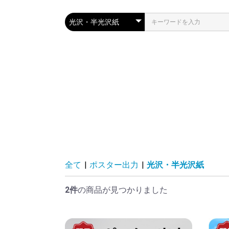
全て
|
ポスター出力
|
光沢・半光沢紙
2件
の商品が見つかりました