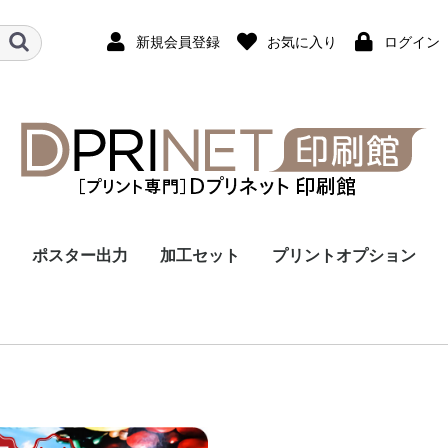
新規会員登録
お気に入り
ログイン
ポスター出力
加工セット
プリントオプション
マグネットシート
マット紙
光沢・半光沢紙
不織布
合成紙
ラミネート加工
パネル貼り