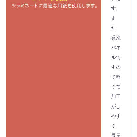
す。
ま
た、
発泡
パネ
ルで
すの
で軽
くて
加工
がし
やす
く、
展示