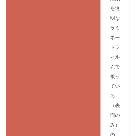
を透
明な
ラミ
ネー
トフ
ィル
ムで
覆っ
てい
る
（表
面の
み）
の