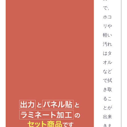
で、
ホコ
リや
軽い
汚れ
はタ
オル
など
で拭
き取
るこ
とが
出来
きま