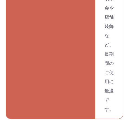
会や
店舗
お買い物を続ける
カートへ進む
装飾
な
ど、
長期
間の
ご使
用に
最適
で
す。